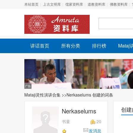
本站首页
上古文明库
儒家资料库
道教资料库
佛教资料库
讲话首页
所有分类
排行榜
Mata
Mataji灵性演讲合集
>>Nerkaselums 创建的词条
创建
Nerkaselums
书童
20
发消息