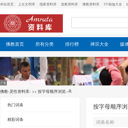
本站首页
上古文明库
儒家资料库
道教资料库
佛教资料库
SY瑜伽大全
佛教首页
所有分类
排行榜
禅宗大全
媒
佛教-灵性资料库-
>> 按字母顺序浏览--R
热门词条
按字母顺序浏览
精彩词条
词条名称