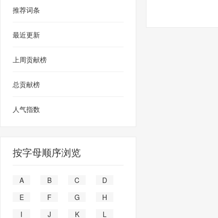
推荐词条
最近更新
上周贡献榜
总贡献榜
人气指数
按字母顺序浏览
A
B
C
D
E
F
G
H
I
J
K
L