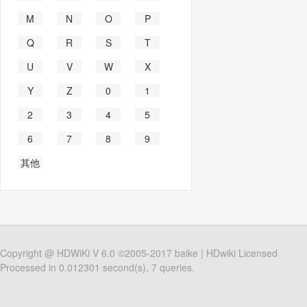
M
N
O
P
Q
R
S
T
U
V
W
X
Y
Z
0
1
2
3
4
5
6
7
8
9
其他
Copyright @
HDWiKi
V 6.0 ©2005-2017
baike
|
HDwiki Licensed
Processed in 0.012301 second(s), 7 queries.