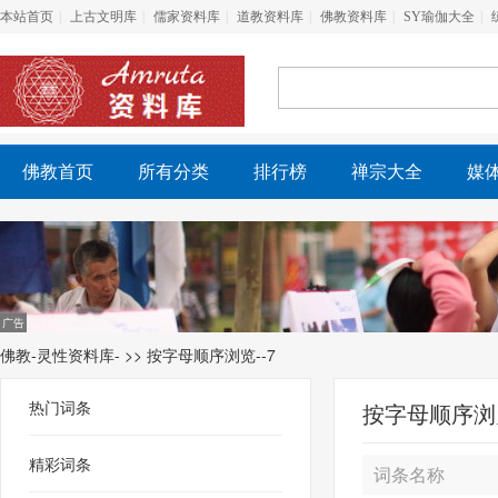
本站首页
上古文明库
儒家资料库
道教资料库
佛教资料库
SY瑜伽大全
佛教首页
所有分类
排行榜
禅宗大全
媒
佛教-灵性资料库-
>> 按字母顺序浏览--7
热门词条
按字母顺序浏览
精彩词条
词条名称