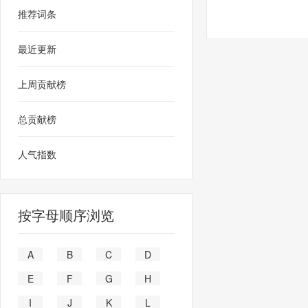
推荐词条
最近更新
上周贡献榜
总贡献榜
人气指数
按字母顺序浏览
A
B
C
D
E
F
G
H
I
J
K
L