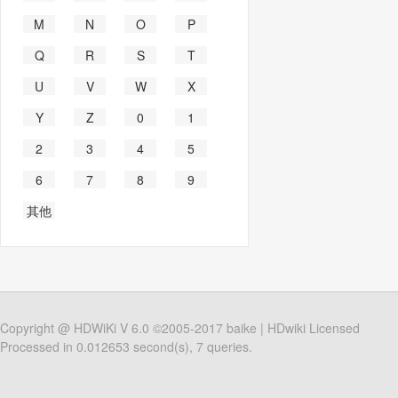
M
N
O
P
Q
R
S
T
U
V
W
X
Y
Z
0
1
2
3
4
5
6
7
8
9
其他
Copyright @
HDWiKi
V 6.0 ©2005-2017
baike
|
HDwiki Licensed
Processed in 0.012653 second(s), 7 queries.